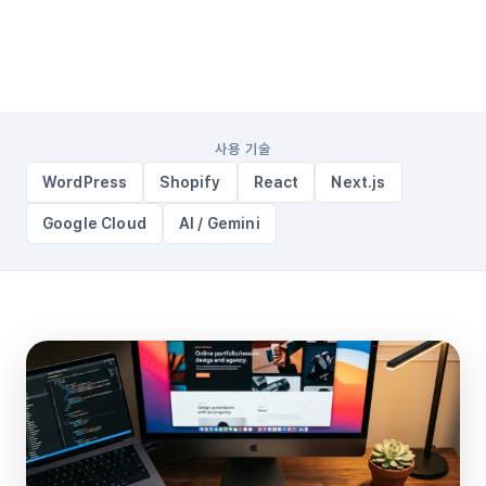
전문 업종
사용 기술
WordPress
Shopify
React
Next.js
Google Cloud
AI / Gemini